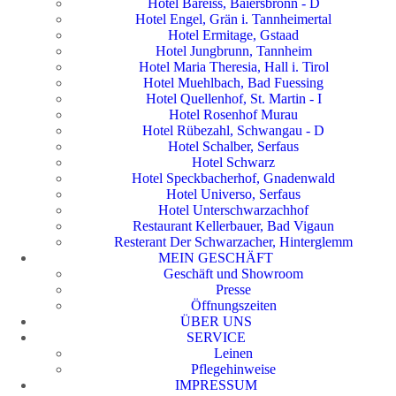
Hotel Bareiss, Baiersbronn - D
Hotel Engel, Grän i. Tannheimertal
Hotel Ermitage, Gstaad
Hotel Jungbrunn, Tannheim
Hotel Maria Theresia, Hall i. Tirol
Hotel Muehlbach, Bad Fuessing
Hotel Quellenhof, St. Martin - I
Hotel Rosenhof Murau
Hotel Rübezahl, Schwangau - D
Hotel Schalber, Serfaus
Hotel Schwarz
Hotel Speckbacherhof, Gnadenwald
Hotel Universo, Serfaus
Hotel Unterschwarzachhof
Restaurant Kellerbauer, Bad Vigaun
Resterant Der Schwarzacher, Hinterglemm
MEIN GESCHÄFT
Geschäft und Showroom
Presse
Öffnungszeiten
ÜBER UNS
SERVICE
Leinen
Pflegehinweise
IMPRESSUM