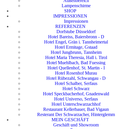
Außenbereich
Lampenschirme
SHOP
IMPRESSIONEN
Impressionen
REFERENZEN
Dorfstube Düsseldorf
Hotel Bareiss, Baiersbronn - D
Hotel Engel, Grän i. Tannheimertal
Hotel Ermitage, Gstaad
Hotel Jungbrunn, Tannheim
Hotel Maria Theresia, Hall i. Tirol
Hotel Muehlbach, Bad Fuessing
Hotel Quellenhof, St. Martin - I
Hotel Rosenhof Murau
Hotel Rübezahl, Schwangau - D
Hotel Schalber, Serfaus
Hotel Schwarz
Hotel Speckbacherhof, Gnadenwald
Hotel Universo, Serfaus
Hotel Unterschwarzachhof
Restaurant Kellerbauer, Bad Vigaun
Resterant Der Schwarzacher, Hinterglemm
MEIN GESCHÄFT
Geschäft und Showroom