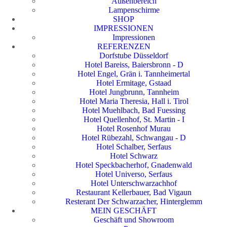
Außenbereich
Lampenschirme
SHOP
IMPRESSIONEN
Impressionen
REFERENZEN
Dorfstube Düsseldorf
Hotel Bareiss, Baiersbronn - D
Hotel Engel, Grän i. Tannheimertal
Hotel Ermitage, Gstaad
Hotel Jungbrunn, Tannheim
Hotel Maria Theresia, Hall i. Tirol
Hotel Muehlbach, Bad Fuessing
Hotel Quellenhof, St. Martin - I
Hotel Rosenhof Murau
Hotel Rübezahl, Schwangau - D
Hotel Schalber, Serfaus
Hotel Schwarz
Hotel Speckbacherhof, Gnadenwald
Hotel Universo, Serfaus
Hotel Unterschwarzachhof
Restaurant Kellerbauer, Bad Vigaun
Resterant Der Schwarzacher, Hinterglemm
MEIN GESCHÄFT
Geschäft und Showroom