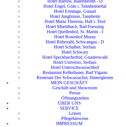
Hotel Bareiss, Baiersbronn - D
Hotel Engel, Grän i. Tannheimertal
Hotel Ermitage, Gstaad
Hotel Jungbrunn, Tannheim
Hotel Maria Theresia, Hall i. Tirol
Hotel Muehlbach, Bad Fuessing
Hotel Quellenhof, St. Martin - I
Hotel Rosenhof Murau
Hotel Rübezahl, Schwangau - D
Hotel Schalber, Serfaus
Hotel Schwarz
Hotel Speckbacherhof, Gnadenwald
Hotel Universo, Serfaus
Hotel Unterschwarzachhof
Restaurant Kellerbauer, Bad Vigaun
Resterant Der Schwarzacher, Hinterglemm
MEIN GESCHÄFT
Geschäft und Showroom
Presse
Öffnungszeiten
ÜBER UNS
SERVICE
Leinen
Pflegehinweise
IMPRESSUM