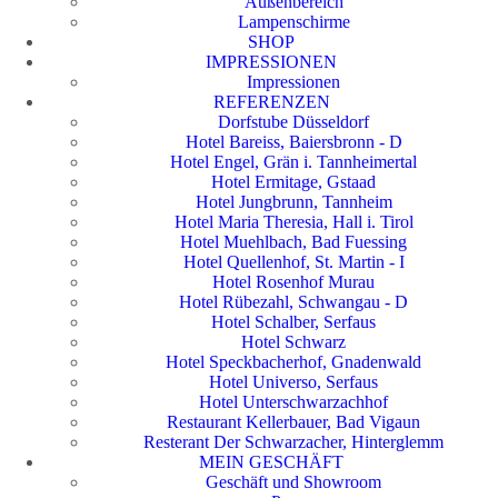
Außenbereich
Lampenschirme
SHOP
IMPRESSIONEN
Impressionen
REFERENZEN
Dorfstube Düsseldorf
Hotel Bareiss, Baiersbronn - D
Hotel Engel, Grän i. Tannheimertal
Hotel Ermitage, Gstaad
Hotel Jungbrunn, Tannheim
Hotel Maria Theresia, Hall i. Tirol
Hotel Muehlbach, Bad Fuessing
Hotel Quellenhof, St. Martin - I
Hotel Rosenhof Murau
Hotel Rübezahl, Schwangau - D
Hotel Schalber, Serfaus
Hotel Schwarz
Hotel Speckbacherhof, Gnadenwald
Hotel Universo, Serfaus
Hotel Unterschwarzachhof
Restaurant Kellerbauer, Bad Vigaun
Resterant Der Schwarzacher, Hinterglemm
MEIN GESCHÄFT
Geschäft und Showroom