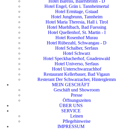
Hotel Bareiss, Baiersbronn - D
Hotel Engel, Grän i. Tannheimertal
Hotel Ermitage, Gstaad
Hotel Jungbrunn, Tannheim
Hotel Maria Theresia, Hall i. Tirol
Hotel Muehlbach, Bad Fuessing
Hotel Quellenhof, St. Martin - I
Hotel Rosenhof Murau
Hotel Rübezahl, Schwangau - D
Hotel Schalber, Serfaus
Hotel Schwarz
Hotel Speckbacherhof, Gnadenwald
Hotel Universo, Serfaus
Hotel Unterschwarzachhof
Restaurant Kellerbauer, Bad Vigaun
Resterant Der Schwarzacher, Hinterglemm
MEIN GESCHÄFT
Geschäft und Showroom
Presse
Öffnungszeiten
ÜBER UNS
SERVICE
Leinen
Pflegehinweise
IMPRESSUM