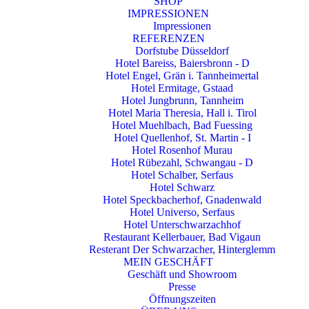
SHOP
IMPRESSIONEN
Impressionen
REFERENZEN
Dorfstube Düsseldorf
Hotel Bareiss, Baiersbronn - D
Hotel Engel, Grän i. Tannheimertal
Hotel Ermitage, Gstaad
Hotel Jungbrunn, Tannheim
Hotel Maria Theresia, Hall i. Tirol
Hotel Muehlbach, Bad Fuessing
Hotel Quellenhof, St. Martin - I
Hotel Rosenhof Murau
Hotel Rübezahl, Schwangau - D
Hotel Schalber, Serfaus
Hotel Schwarz
Hotel Speckbacherhof, Gnadenwald
Hotel Universo, Serfaus
Hotel Unterschwarzachhof
Restaurant Kellerbauer, Bad Vigaun
Resterant Der Schwarzacher, Hinterglemm
MEIN GESCHÄFT
Geschäft und Showroom
Presse
Öffnungszeiten