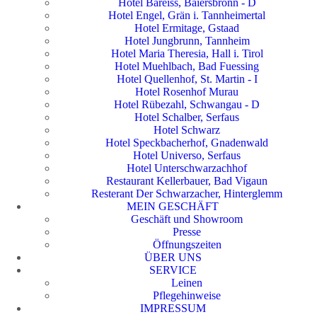
Hotel Bareiss, Baiersbronn - D
Hotel Engel, Grän i. Tannheimertal
Hotel Ermitage, Gstaad
Hotel Jungbrunn, Tannheim
Hotel Maria Theresia, Hall i. Tirol
Hotel Muehlbach, Bad Fuessing
Hotel Quellenhof, St. Martin - I
Hotel Rosenhof Murau
Hotel Rübezahl, Schwangau - D
Hotel Schalber, Serfaus
Hotel Schwarz
Hotel Speckbacherhof, Gnadenwald
Hotel Universo, Serfaus
Hotel Unterschwarzachhof
Restaurant Kellerbauer, Bad Vigaun
Resterant Der Schwarzacher, Hinterglemm
MEIN GESCHÄFT
Geschäft und Showroom
Presse
Öffnungszeiten
ÜBER UNS
SERVICE
Leinen
Pflegehinweise
IMPRESSUM