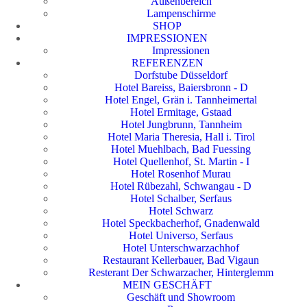
Außenbereich
Lampenschirme
SHOP
IMPRESSIONEN
Impressionen
REFERENZEN
Dorfstube Düsseldorf
Hotel Bareiss, Baiersbronn - D
Hotel Engel, Grän i. Tannheimertal
Hotel Ermitage, Gstaad
Hotel Jungbrunn, Tannheim
Hotel Maria Theresia, Hall i. Tirol
Hotel Muehlbach, Bad Fuessing
Hotel Quellenhof, St. Martin - I
Hotel Rosenhof Murau
Hotel Rübezahl, Schwangau - D
Hotel Schalber, Serfaus
Hotel Schwarz
Hotel Speckbacherhof, Gnadenwald
Hotel Universo, Serfaus
Hotel Unterschwarzachhof
Restaurant Kellerbauer, Bad Vigaun
Resterant Der Schwarzacher, Hinterglemm
MEIN GESCHÄFT
Geschäft und Showroom