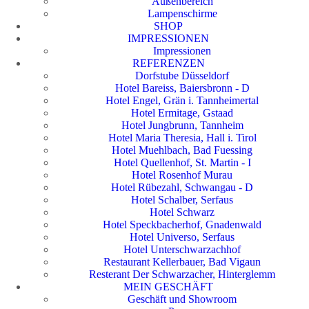
Außenbereich
Lampenschirme
SHOP
IMPRESSIONEN
Impressionen
REFERENZEN
Dorfstube Düsseldorf
Hotel Bareiss, Baiersbronn - D
Hotel Engel, Grän i. Tannheimertal
Hotel Ermitage, Gstaad
Hotel Jungbrunn, Tannheim
Hotel Maria Theresia, Hall i. Tirol
Hotel Muehlbach, Bad Fuessing
Hotel Quellenhof, St. Martin - I
Hotel Rosenhof Murau
Hotel Rübezahl, Schwangau - D
Hotel Schalber, Serfaus
Hotel Schwarz
Hotel Speckbacherhof, Gnadenwald
Hotel Universo, Serfaus
Hotel Unterschwarzachhof
Restaurant Kellerbauer, Bad Vigaun
Resterant Der Schwarzacher, Hinterglemm
MEIN GESCHÄFT
Geschäft und Showroom