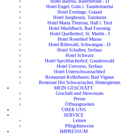
Hotel Bareiss, Baiersbronn - D
Hotel Engel, Grän i. Tannheimertal
Hotel Ermitage, Gstaad
Hotel Jungbrunn, Tannheim
Hotel Maria Theresia, Hall i. Tirol
Hotel Muehlbach, Bad Fuessing
Hotel Quellenhof, St. Martin - I
Hotel Rosenhof Murau
Hotel Rübezahl, Schwangau - D
Hotel Schalber, Serfaus
Hotel Schwarz
Hotel Speckbacherhof, Gnadenwald
Hotel Universo, Serfaus
Hotel Unterschwarzachhof
Restaurant Kellerbauer, Bad Vigaun
Resterant Der Schwarzacher, Hinterglemm
MEIN GESCHÄFT
Geschäft und Showroom
Presse
Öffnungszeiten
ÜBER UNS
SERVICE
Leinen
Pflegehinweise
IMPRESSUM