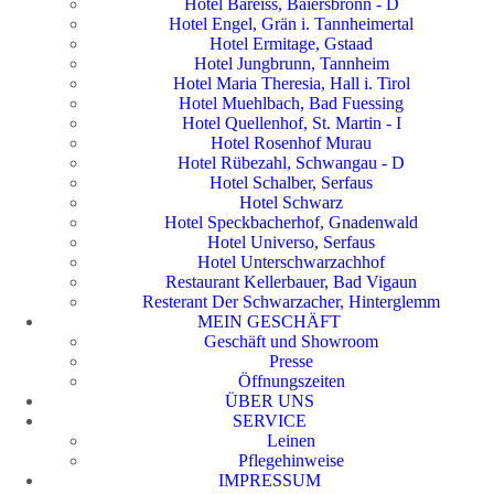
Hotel Bareiss, Baiersbronn - D
Hotel Engel, Grän i. Tannheimertal
Hotel Ermitage, Gstaad
Hotel Jungbrunn, Tannheim
Hotel Maria Theresia, Hall i. Tirol
Hotel Muehlbach, Bad Fuessing
Hotel Quellenhof, St. Martin - I
Hotel Rosenhof Murau
Hotel Rübezahl, Schwangau - D
Hotel Schalber, Serfaus
Hotel Schwarz
Hotel Speckbacherhof, Gnadenwald
Hotel Universo, Serfaus
Hotel Unterschwarzachhof
Restaurant Kellerbauer, Bad Vigaun
Resterant Der Schwarzacher, Hinterglemm
MEIN GESCHÄFT
Geschäft und Showroom
Presse
Öffnungszeiten
ÜBER UNS
SERVICE
Leinen
Pflegehinweise
IMPRESSUM