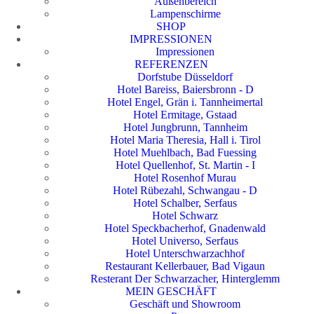
Außenbereich
Lampenschirme
SHOP
IMPRESSIONEN
Impressionen
REFERENZEN
Dorfstube Düsseldorf
Hotel Bareiss, Baiersbronn - D
Hotel Engel, Grän i. Tannheimertal
Hotel Ermitage, Gstaad
Hotel Jungbrunn, Tannheim
Hotel Maria Theresia, Hall i. Tirol
Hotel Muehlbach, Bad Fuessing
Hotel Quellenhof, St. Martin - I
Hotel Rosenhof Murau
Hotel Rübezahl, Schwangau - D
Hotel Schalber, Serfaus
Hotel Schwarz
Hotel Speckbacherhof, Gnadenwald
Hotel Universo, Serfaus
Hotel Unterschwarzachhof
Restaurant Kellerbauer, Bad Vigaun
Resterant Der Schwarzacher, Hinterglemm
MEIN GESCHÄFT
Geschäft und Showroom