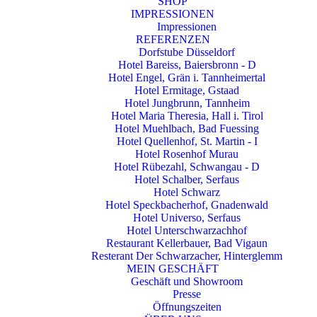
SHOP
IMPRESSIONEN
Impressionen
REFERENZEN
Dorfstube Düsseldorf
Hotel Bareiss, Baiersbronn - D
Hotel Engel, Grän i. Tannheimertal
Hotel Ermitage, Gstaad
Hotel Jungbrunn, Tannheim
Hotel Maria Theresia, Hall i. Tirol
Hotel Muehlbach, Bad Fuessing
Hotel Quellenhof, St. Martin - I
Hotel Rosenhof Murau
Hotel Rübezahl, Schwangau - D
Hotel Schalber, Serfaus
Hotel Schwarz
Hotel Speckbacherhof, Gnadenwald
Hotel Universo, Serfaus
Hotel Unterschwarzachhof
Restaurant Kellerbauer, Bad Vigaun
Resterant Der Schwarzacher, Hinterglemm
MEIN GESCHÄFT
Geschäft und Showroom
Presse
Öffnungszeiten