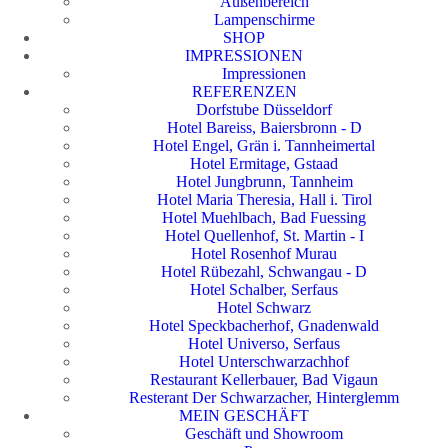
Außenbereich
Lampenschirme
SHOP
IMPRESSIONEN
Impressionen
REFERENZEN
Dorfstube Düsseldorf
Hotel Bareiss, Baiersbronn - D
Hotel Engel, Grän i. Tannheimertal
Hotel Ermitage, Gstaad
Hotel Jungbrunn, Tannheim
Hotel Maria Theresia, Hall i. Tirol
Hotel Muehlbach, Bad Fuessing
Hotel Quellenhof, St. Martin - I
Hotel Rosenhof Murau
Hotel Rübezahl, Schwangau - D
Hotel Schalber, Serfaus
Hotel Schwarz
Hotel Speckbacherhof, Gnadenwald
Hotel Universo, Serfaus
Hotel Unterschwarzachhof
Restaurant Kellerbauer, Bad Vigaun
Resterant Der Schwarzacher, Hinterglemm
MEIN GESCHÄFT
Geschäft und Showroom