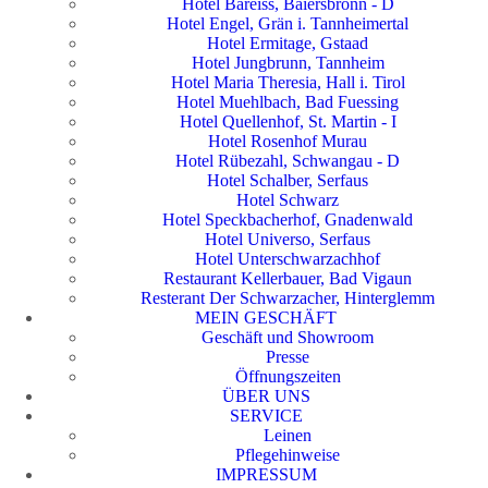
Hotel Bareiss, Baiersbronn - D
Hotel Engel, Grän i. Tannheimertal
Hotel Ermitage, Gstaad
Hotel Jungbrunn, Tannheim
Hotel Maria Theresia, Hall i. Tirol
Hotel Muehlbach, Bad Fuessing
Hotel Quellenhof, St. Martin - I
Hotel Rosenhof Murau
Hotel Rübezahl, Schwangau - D
Hotel Schalber, Serfaus
Hotel Schwarz
Hotel Speckbacherhof, Gnadenwald
Hotel Universo, Serfaus
Hotel Unterschwarzachhof
Restaurant Kellerbauer, Bad Vigaun
Resterant Der Schwarzacher, Hinterglemm
MEIN GESCHÄFT
Geschäft und Showroom
Presse
Öffnungszeiten
ÜBER UNS
SERVICE
Leinen
Pflegehinweise
IMPRESSUM