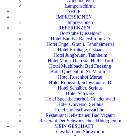
Außenbereich
Lampenschirme
SHOP
IMPRESSIONEN
Impressionen
REFERENZEN
Dorfstube Düsseldorf
Hotel Bareiss, Baiersbronn - D
Hotel Engel, Grän i. Tannheimertal
Hotel Ermitage, Gstaad
Hotel Jungbrunn, Tannheim
Hotel Maria Theresia, Hall i. Tirol
Hotel Muehlbach, Bad Fuessing
Hotel Quellenhof, St. Martin - I
Hotel Rosenhof Murau
Hotel Rübezahl, Schwangau - D
Hotel Schalber, Serfaus
Hotel Schwarz
Hotel Speckbacherhof, Gnadenwald
Hotel Universo, Serfaus
Hotel Unterschwarzachhof
Restaurant Kellerbauer, Bad Vigaun
Resterant Der Schwarzacher, Hinterglemm
MEIN GESCHÄFT
Geschäft und Showroom