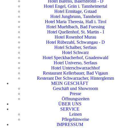
Hotel Bareiss, Baiersbronn - D
Hotel Engel, Grän i. Tannheimertal
Hotel Ermitage, Gstaad
Hotel Jungbrunn, Tannheim
Hotel Maria Theresia, Hall i. Tirol
Hotel Muehlbach, Bad Fuessing
Hotel Quellenhof, St. Martin - I
Hotel Rosenhof Murau
Hotel Rübezahl, Schwangau - D
Hotel Schalber, Serfaus
Hotel Schwarz
Hotel Speckbacherhof, Gnadenwald
Hotel Universo, Serfaus
Hotel Unterschwarzachhof
Restaurant Kellerbauer, Bad Vigaun
Resterant Der Schwarzacher, Hinterglemm
MEIN GESCHÄFT
Geschäft und Showroom
Presse
Öffnungszeiten
ÜBER UNS
SERVICE
Leinen
Pflegehinweise
IMPRESSUM